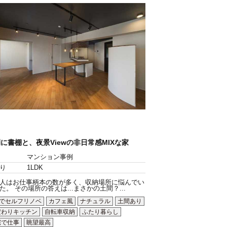
に書棚と、夜景Viewの非日常感MIXな家
マンション事例
り
1LDK
人はお仕事柄本の数が多く、収納場所に悩んでい
た。 その場所の答えは...まさかの土間？...
Yでセルフリノベ
カフェ風
ナチュラル
土間あり
だわりキッチン
自転車収納
ふたり暮らし
宅で仕事
眺望最高