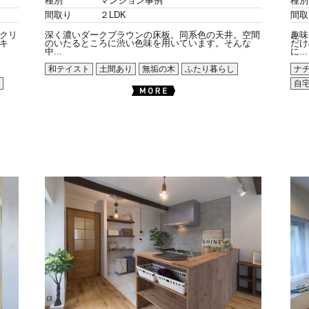
種別
マンション事例
種別
間取り
２LDK
間取
クリ
深く濃いダークブラウンの床板。同系色の天井。空間
趣味
キ
のいたるところに渋い色味を用いています。そんな
だけ
中...
に...
和テイスト
土間あり
無垢の木
ふたり暮らし
ナ
自