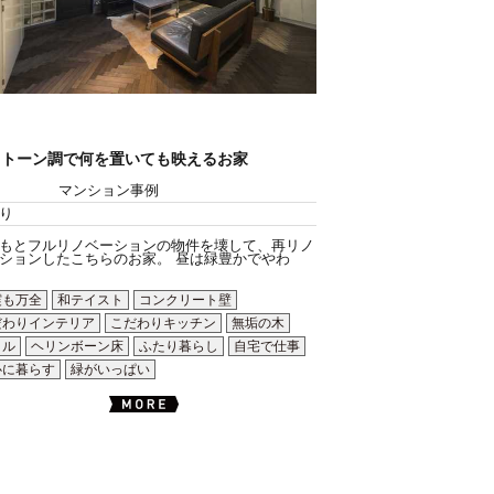
ノトーン調で何を置いても映えるお家
マンション事例
り
もとフルリノベーションの物件を壊して、再リノ
ションしたこちらのお家。 昼は緑豊かでやわ
震も万全
和テイスト
コンクリート壁
だわりインテリア
こだわりキッチン
無垢の木
イル
ヘリンボーン床
ふたり暮らし
自宅で仕事
心に暮らす
緑がいっぱい