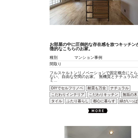
お部屋の中に圧倒的な存在感を放つキッチン
徴的なこちらのお家。
種別
マンション事例
間取り
フルスケルトンリノベーションで固定概念にとら
ない、自由な空間のお家。 無機質とナチュラル
ミ...
DIYでセルフリノベ
耐震も万全
ナチュラル
こだわりインテリア
こだわりキッチン
無垢の木
タイル
ふたり暮らし
都心に暮らす
緑がいっぱ