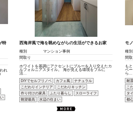
が特
西海岸風で海を眺めながらの生活ができるお家
モ
種別
マンション事例
種別
間取り
間取
ホワイトを基調にアクセントにブルーを入り交えたカ
もと
ルフォルニアスタイル。 海が見える環境をフルに
ベー
われ
活...
ら...
の
DIYでセルフリノベ
カフェ風
ナチュラル
耐
こだわりインテリア
こだわりキッチン
こ
作り付けの家具
ふたり暮らし
スローライフ
タ
い
眺望最高
水辺の住まい
都