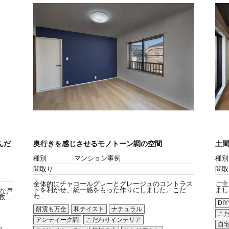
んだ
奥行きを感じさせるモノトーン調の空間
土間
種別
マンション事例
種別
間取り
間取
全体的にチャコールグレーとグレージュのコントラス
ご主
トを利かせ、統一感をもった作りにしました。こだ
まし
な戸
わ...
..
DI
耐震も万全
和テイスト
ナチュラル
こ
アンティーク調
こだわりインテリア
自