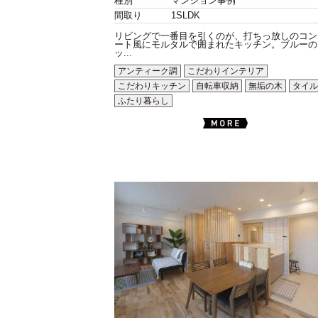
種別
マンション事例
間取り
1SLDK
リビングで一番目を引くのが、打ちっ放しのコン
ート風にモルタルで囲まれたキッチン。ブルーの
ッ...
アンティーク調
こだわりインテリア
こだわりキッチン
自転車収納
無垢の木
タイル
ふたり暮らし