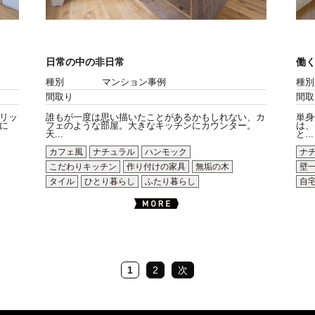
日常の中の非日常
働
種別
マンション事例
種別
間取り
間取
リッ
誰もが一度は思い描いたことがあるかもしれない、カ
単身
に
フェのような部屋。大きなキッチンにカウンター。
は、
天...
と...
カフェ風
ナチュラル
ハンモック
ナ
こだわりキッチン
作り付けの家具
無垢の木
壁
タイル
ひとり暮らし
ふたり暮らし
自
1
2
次