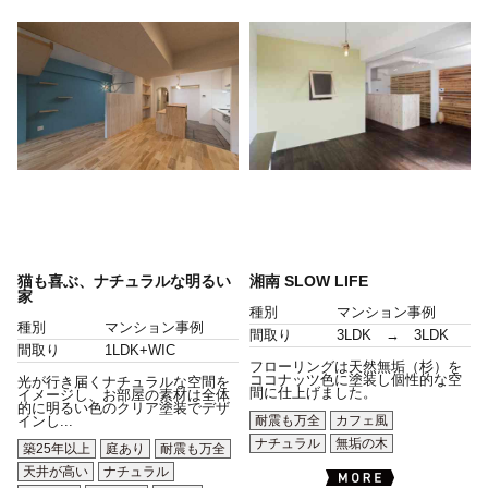
猫も喜ぶ、ナチュラルな明るい
湘南 SLOW LIFE
家
種別
マンション事例
種別
マンション事例
間取り
3LDK → 3LDK
間取り
1LDK+WIC
フローリングは天然無垢（杉）を
ココナッツ色に塗装し個性的な空
光が行き届くナチュラルな空間を
間に仕上げました。
イメージし、お部屋の素材は全体
的に明るい色のクリア塗装でデザ
耐震も万全
カフェ風
インし...
ナチュラル
無垢の木
築25年以上
庭あり
耐震も万全
天井が高い
ナチュラル