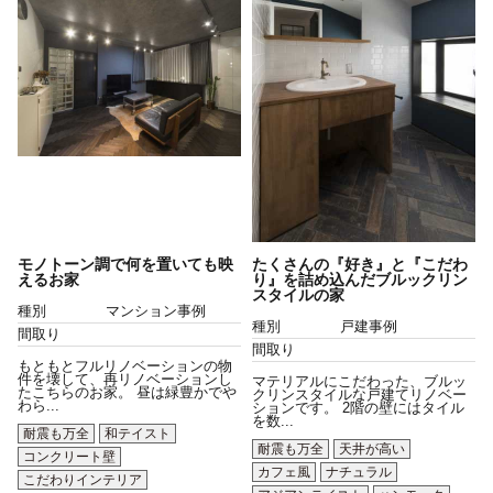
モノトーン調で何を置いても映
たくさんの『好き』と『こだわ
えるお家
り』を詰め込んだブルックリン
スタイルの家
種別
マンション事例
種別
戸建事例
間取り
間取り
もともとフルリノベーションの物
件を壊して、再リノベーションし
マテリアルにこだわった、ブルッ
たこちらのお家。 昼は緑豊かでや
クリンスタイルな戸建てリノベー
わら...
ションです。 2階の壁にはタイル
を数...
耐震も万全
和テイスト
耐震も万全
天井が高い
コンクリート壁
カフェ風
ナチュラル
こだわりインテリア