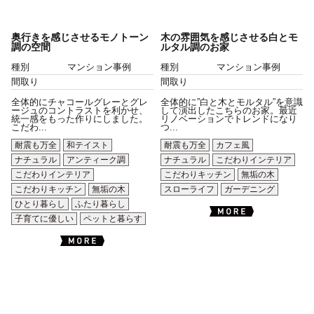
奥行きを感じさせるモノトーン
木の雰囲気を感じさせる白とモ
調の空間
ルタル調のお家
種別
マンション事例
種別
マンション事例
間取り
間取り
全体的にチャコールグレーとグレ
全体的に”白と木とモルタル”を意識
ージュのコントラストを利かせ、
して演出したこちらのお家。最近
統一感をもった作りにしました。
リノベーションでトレンドになり
こだわ...
つ...
耐震も万全
和テイスト
耐震も万全
カフェ風
ナチュラル
アンティーク調
ナチュラル
こだわりインテリア
こだわりインテリア
こだわりキッチン
無垢の木
こだわりキッチン
無垢の木
スローライフ
ガーデニング
ひとり暮らし
ふたり暮らし
子育てに優しい
ペットと暮らす