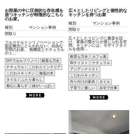
お部屋の中に圧倒的な存在感を
広々としたリビングと個性的な
放つキッチンが特徴的なこちら
キッチンを持つお家
のお家。
種別
マンション事例
種別
マンション事例
間取り
間取り
広々としたリビングに書斎を設
け、家族の繋がりが感じられる空
フルスケルトンリノベーションで
間。キッチンには、モザイクタイ
固定概念にとらわれない、自由な
ルを使用...
空間のお家。 無機質とナチュラル
のミ...
耐震も万全
カフェ風
DIYでセルフリノベ
耐震も万全
和テイスト
ナチュラル
ナチュラル
こだわりインテリア
アジアンテイスト
こだわりキッチン
無垢の木
こだわりキッチン
タイル
ふたり暮らし
作り付けの家具
タイル
都心に暮らす
緑がいっぱい
子育てに優しい
自宅で仕事