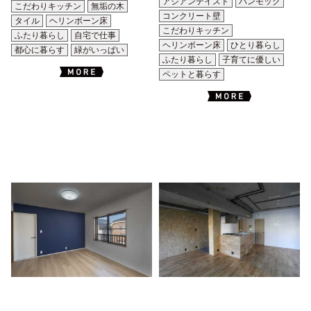
アジアンテイスト
ハンモック
こだわりキッチン
無垢の木
コンクリート壁
タイル
ヘリンボーン床
こだわりキッチン
ふたり暮らし
自宅で仕事
ヘリンボーン床
ひとり暮らし
都心に暮らす
緑がいっぱい
ふたり暮らし
子育てに優しい
ペットと暮らす