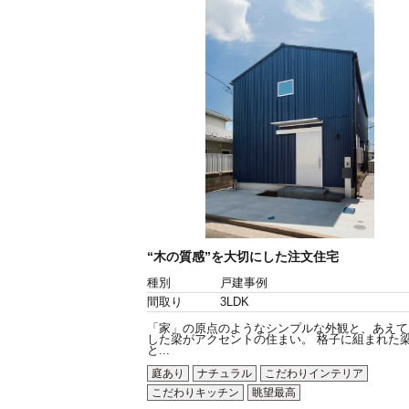
“木の質感”を大切にした注文住宅
種別
戸建事例
間取り
3LDK
「家」の原点のようなシンプルな外観と、あえて
した梁がアクセントの住まい。 格子に組まれた
と...
庭あり
ナチュラル
こだわりインテリア
こだわりキッチン
眺望最高