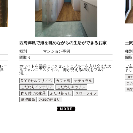
西海岸風で海を眺めながらの生活ができるお家
土間
種別
マンション事例
種別
間取り
間取
レー
ホワイトを基調にアクセントにブルーを入り交えたカ
ご主
具
ルフォルニアスタイル。 海が見える環境をフルに
まし
活...
DI
DIYでセルフリノベ
カフェ風
ナチュラル
こ
こだわりインテリア
こだわりキッチン
自
作り付けの家具
ふたり暮らし
スローライフ
眺望最高
水辺の住まい