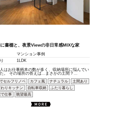
に書棚と、夜景Viewの非日常感MIXな家
マンション事例
り
1LDK
人はお仕事柄本の数が多く、収納場所に悩んでい
た。 その場所の答えは...まさかの土間？...
Yでセルフリノベ
カフェ風
ナチュラル
土間あり
だわりキッチン
自転車収納
ふたり暮らし
宅で仕事
眺望最高