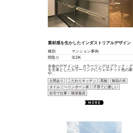
素材感を生かしたインダストリアルデザイン
種別
マンション事例
間取り
3LDK
全体のデザインは、カラーリングはブラック・グ
を主体としたカラーリングにウォルナット色の家
や...
土間あり
こだわりキッチン
黒板
無垢の木
タイル
ヘリンボーン床
子育てに優しい
自宅で仕事
眺望最高