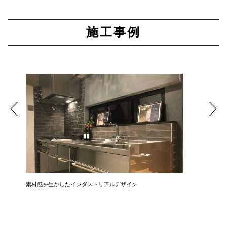
施工事例
素材感を生かしたインダストリアルデザイン
広さ&た
3LDK→1