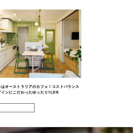
ルはオーストラリアのカフェ！コストバランス
一体感×ホテルライクで
ザインにこだわったゆったり1LDK
しめつつ家族団欒でき