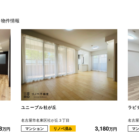
物件情報
ユニーブル社が丘
ラビ
名古屋市名東区社が丘３丁目
名古
8
3,180
マンション
リノベ済み
マ
万円
万円