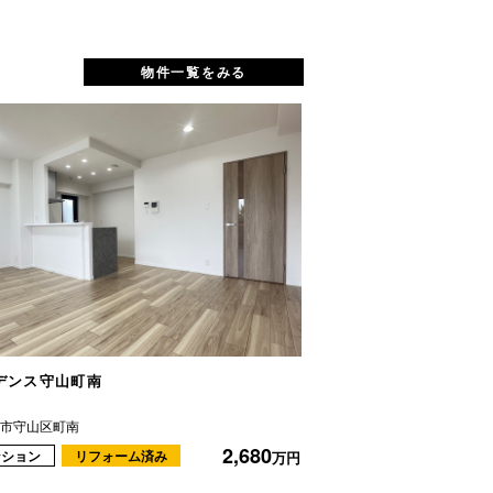
物件一覧をみる
デンス守山町南
アクロス小幡西館
屋市守山区町南
名古屋市守山区小幡南１
2,680
ンション
リフォーム済み
マンション
リフ
万円