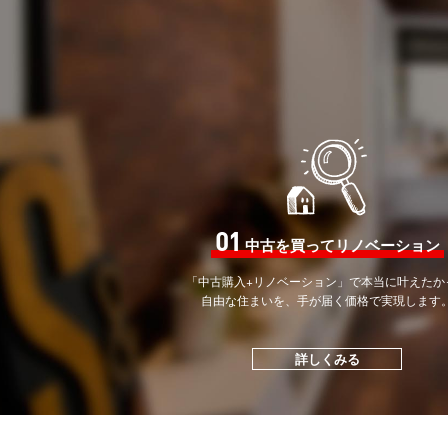
01
中古を買ってリノベーション
「中古購入+リノベーション」で
本当に叶えたか
自由な住まいを、手が届く価格で
実現します
詳しくみる