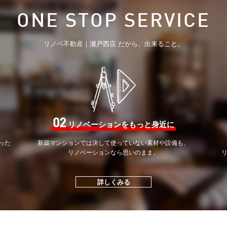
ONE STOP SERVICE
リノベ不動産｜瀬戸西店 だから、出来ること。
02
リノベーションをもっと身近に
った
新築マンションでは決して
使っていない素材や設備も、
。
リノベーションなら思いのまま。
詳しくみる