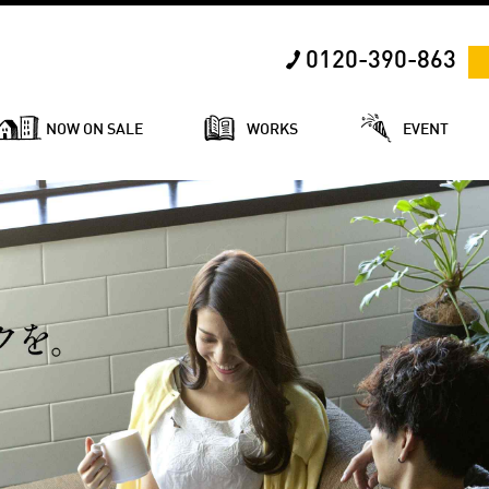
0120-390-863
NOW ON SALE
WORKS
EVENT