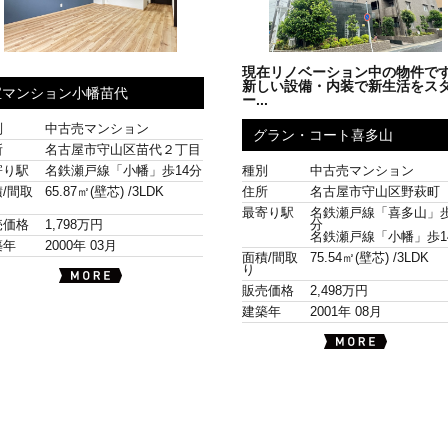
現在リノベーション中の物件で
新しい設備・内装で新生活をス
宝マンション小幡苗代
ー...
別
中古売マンション
グラン・コート喜多山
所
名古屋市守山区苗代２丁目
寄り駅
名鉄瀬戸線「小幡」歩14分
種別
中古売マンション
/間取
65.87㎡(壁芯) /
3LDK
住所
名古屋市守山区野萩町
最寄り駅
名鉄瀬戸線「喜多山」歩
売価格
1,798万円
分
名鉄瀬戸線「小幡」歩1
築年
2000年 03月
面積/間取
75.54㎡(壁芯) /
3LDK
り
販売価格
2,498万円
建築年
2001年 08月