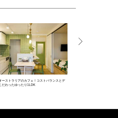
オーストラリアのカフェ！コストバランスとデ
一体感×ホテルライクで贅沢L
こだわったゆったり1LDK
つ家族団欒できる戸建てリノヘ