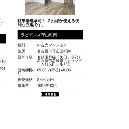
す。
駐車場継承可！ ２沿線か使える便
タ
利な立地です。
ラビデンス守山町南
種別
中古売マンション
住所
名古屋市守山区町南
最寄り駅
名鉄瀬戸線「矢田」歩7分
名古屋市名城線「ナゴヤド
10
ーム前矢田」歩13分
4分
面積/間取
89.08㎡(壁芯) /
4LDK
り
販売価格
2,680万円
建築年
1997年 03月