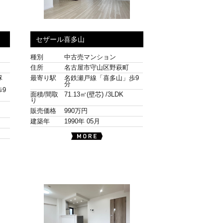
セザール喜多山
種別
中古売マンション
住所
名古屋市守山区野萩町
隊
最寄り駅
名鉄瀬戸線「喜多山」歩9
分
9
面積/間取
71.13㎡(壁芯) /
3LDK
り
販売価格
990万円
建築年
1990年 05月