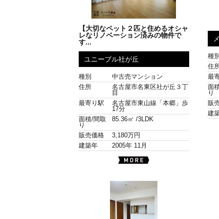
【大切なペット２匹と住めるオシャ
レなリノベーション済みの物件で
す...
種
ユニーブル社が丘
住
種別
中古売マンション
最
住所
名古屋市名東区社が丘３丁
面積
目
り
最寄り駅
名古屋市東山線「本郷」歩
販
17分
建
面積/間取
85.36㎡ /
3LDK
り
販売価格
3,180万円
建築年
2005年 11月