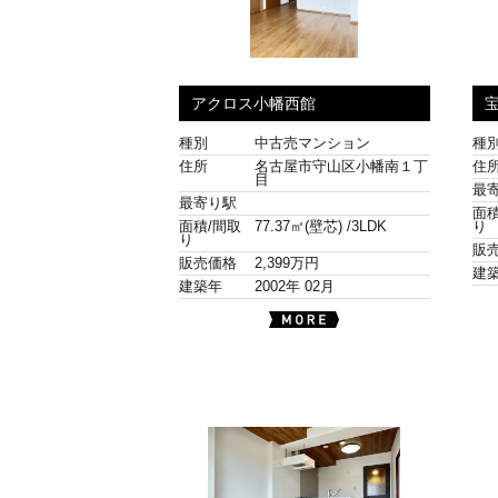
アクロス小幡西館
種別
中古売マンション
種
住所
名古屋市守山区小幡南１丁
住
目
最
最寄り駅
面積
面積/間取
77.37㎡(壁芯) /
3LDK
り
り
販
販売価格
2,399万円
建
建築年
2002年 02月