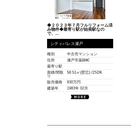
◆２０２３年７月フルリフォーム済
み物件◆最寄り駅が始発駅なの
で、...
シティパレス瀬戸
種別
中古売マンション
住所
瀬戸市薬師町
最寄り駅
面積/間取
58.51㎡(壁芯) /
2SDK
り
販売価格
830万円
建築年
1983年 02月