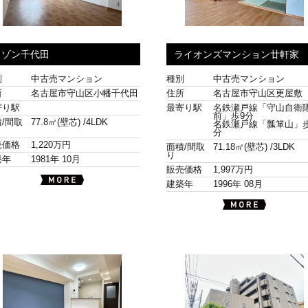
メゾン千代田
ライオンズマンション廿軒家
別
中古売マンション
種別
中古売マンション
所
名古屋市守山区小幡千代田
住所
名古屋市守山区更屋敷
寄り駅
最寄り駅
名鉄瀬戸線「守山自衛
前」歩9分
/間取
77.8㎡(壁芯) /
4LDK
名鉄瀬戸線「瓢箪山」歩
分
売価格
1,220万円
面積/間取
71.18㎡(壁芯) /
3LDK
り
築年
1981年 10月
販売価格
1,997万円
建築年
1996年 08月