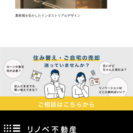
素材感を生かしたインダストリアルデザイン
広さ&た
3LDK→1