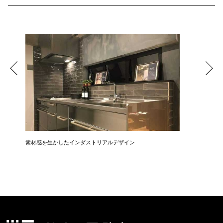
素材感を生かしたインダストリアルデザイン
広さ&た
3LDK→1