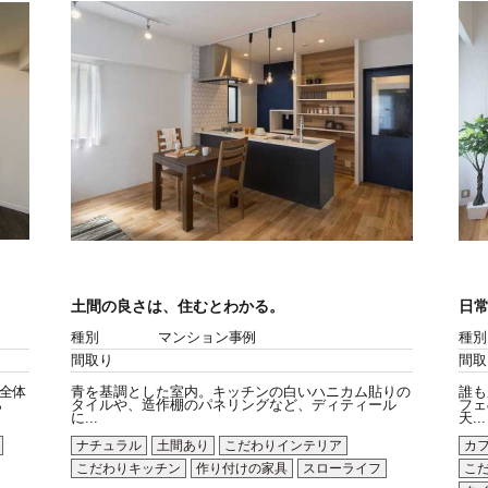
土間の良さは、住むとわかる。
日
種別
マンション事例
種別
間取り
間取
全体
青を基調とした室内。キッチンの白いハニカム貼りの
誰も
ら
タイルや、造作棚のパネリングなど、ディティール
フェ
に...
天...
ナチュラル
土間あり
こだわりインテリア
カ
こだわりキッチン
作り付けの家具
スローライフ
こ