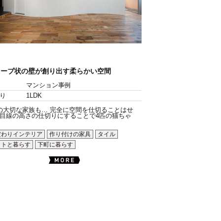
ェーブ状の壁が創り出す柔らかい空間
マンション事例
り
1LDK
の大切な家族も… 完全に空間を仕切ることはせ
目線の高さの仕切りにすることで4匹の猫ちゃ
だわりインテリア
作り付けの家具
タイル
ットと暮らす
下町に暮らす