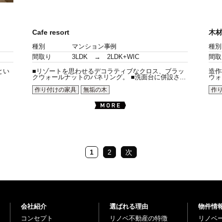
Cafe resort
木
種別
マンション事例
種別
間取り
3LDK → 2LDK+WIC
間取
とい
■リゾートを思わせるデコラティブなクロス、ブラッ
造作
クウォールナットのパネリング。 ■洗面台に併設さ...
ウォ
作り付けの家具
無垢の木
作
1
2
次
会社紹介
選ばれる理由
物件情
コンセプト
リノベ不動産の特徴
リノベ