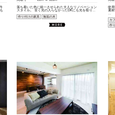
件
落ち着いた色に統一させられた大人なリノベーション
使用
も
スタイル。 全く光の入らなかったDKにも光を取り...
素材
...
作り付けの家具
無垢の木
カ
作