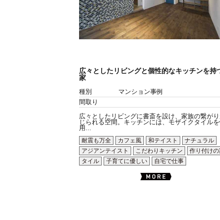
広々としたリビングと個性的なキッチンを持
家
種別
マンション事例
間取り
広々としたリビングに書斎を設け、家族の繋がり
じられる空間。キッチンには、モザイクタイルを
用...
耐震も万全
カフェ風
和テイスト
ナチュラル
アジアンテイスト
こだわりキッチン
作り付けの
タイル
子育てに優しい
自宅で仕事