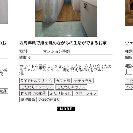
つお
西海岸風で海を眺めながらの生活ができるお家
ウ
種別
マンション事例
種別
間取り
間取
ホワイトを基調にアクセントにブルーを入り交えたカ
4匹
ルフォルニアスタイル。 海が見える環境をフルに
ず、
が感
活...
ん...
使
DIYでセルフリノベ
カフェ風
ナチュラル
こ
こだわりインテリア
こだわりキッチン
ペ
家具
作り付けの家具
ふたり暮らし
スローライフ
眺望最高
水辺の住まい