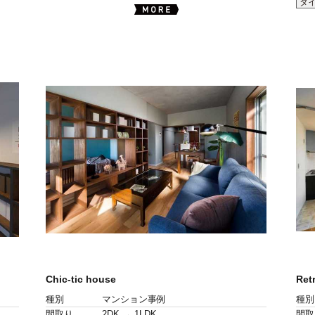
タ
Chic-tic house
Ret
種別
マンション事例
種別
間取り
2DK → 1LDK
間取