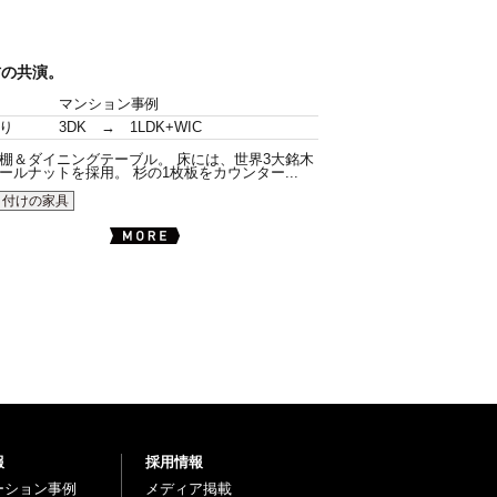
材の共演。
マンション事例
り
3DK → 1LDK+WIC
棚＆ダイニングテーブル。 床には、世界3大銘木
ールナットを採用。 杉の1枚板をカウンター...
り付けの家具
報
採用情報
ーション事例
メディア掲載