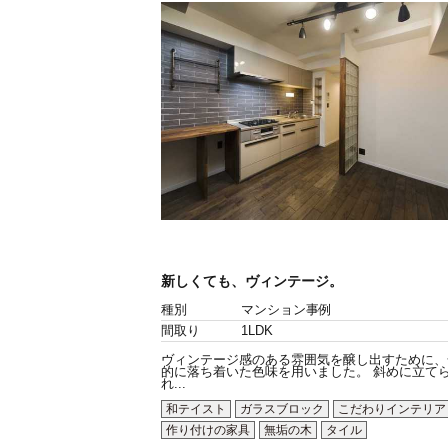
新しくても、ヴィンテージ。
種別
マンション事例
間取り
1LDK
ヴィンテージ感のある雰囲気を醸し出すために、
的に落ち着いた色味を用いました。 斜めに立て
れ...
和テイスト
ガラスブロック
こだわりインテリア
作り付けの家具
無垢の木
タイル